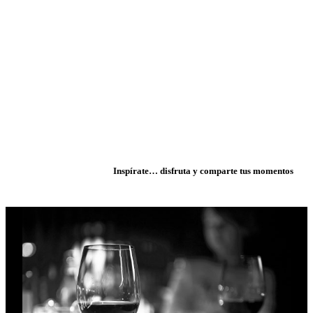
Inspírate… disfruta y comparte tus momentos