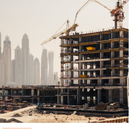
El departamento de proyectos de Milestone garantiza la gestión
profesional de sus proyectos arquitectónicos, desde la planificación
y la gestión de producción hasta la logística y la instalación. Una vez
que se completa el proyecto, hay un contacto disponible para
atender sus necesidades.
COLOMBIA
USA
CENTRO AMÉRICA Y EL CARIBE
C O L O M B I A