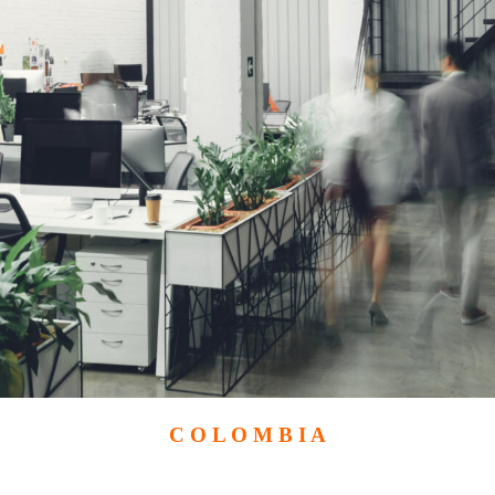
onal de sus proyectos arquitectónicos, desde la planificación y la gestió
esidades.
C O L O M B I A