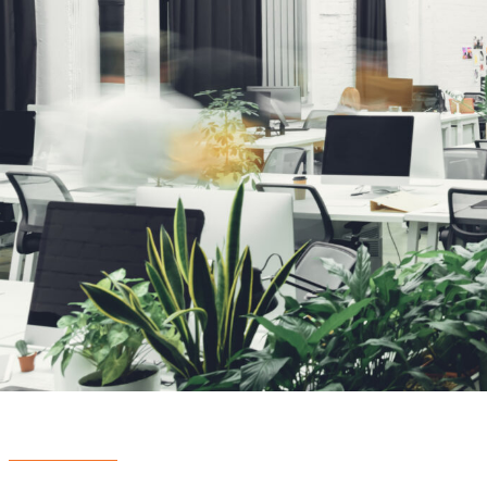
El departamento de proyectos de Milestone garantiza la gestión profesi
completa el proyecto, hay un contacto disponible para atender sus nec
COLOMBIA
USA
MEXICO
COSTA RICA
R. DOMINICANA