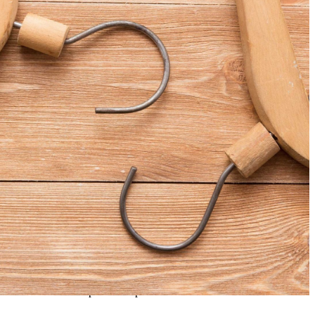
moda. Por eso tenemos nuestra línea de
diseño de CLOSETS que nos permitirá
tener toda nuestra ropa en el lugar ideal y
en el orden que más gustemos.
CARACTERÍSTICAS
Closets diseñados y fabricados en madera o a
la medida de cada proyecto, optimizados para
un máximo aprovechamiento del material con
respecto al espacio.