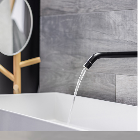
La línea de baños Contempo es una colección de gabinetes
suspendidos elegantes y refinadas estilo europeo. Poseen
un concepto de gama superior dirigiendo el diseño hacia
formas suaves que comunica armonía y balance, un flujo
de sentimientos y emociones. Cierre suave y silencioso de
cajones y puertas de fácil instalación a la pared por medio
de colgadores metálicos.
GALERÍA