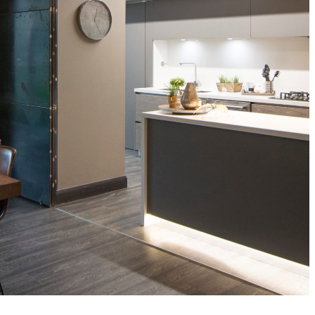
La línea de cocinas de lujo ICON ha sido creada usando
soluciones de gran valor técnico: la posibilidad de
aperturas con sistema eléctrico, acabados de alta gama y
un gran portafolio de módulos que permiten realizar un
producto a la medida. Tiene un fuerte impacto visual,
elementos capaces de modificar el sentido de la comodidad
dando a la cocina una interpretación que no sólo es
estética, sino también con un acabado impresionante.
GALERÍA
ESTILOS DE PUERTA
ESPECIFICACIONES TÉCNICAS
EQUIPAMIENTO