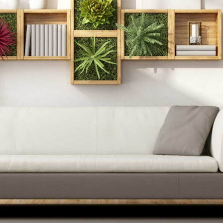
limpias, equilibrio asimétrico, y formas audaces, las puerta
ones.