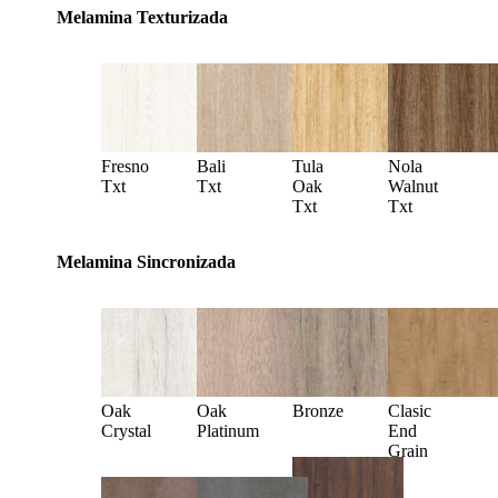
Melamina Texturizada
Fresno
Bali
Tula
Nola
Txt
Txt
Oak
Walnut
Txt
Txt
Melamina Sincronizada
Oak
Oak
Bronze
Clasic
Crystal
Platinum
End
Grain