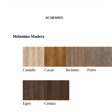
ACABADOS
Melamina Madera
Castaño
Cacao
Incienso
Ferro
Egeo
Cenizo