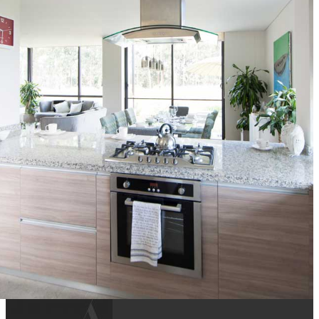
vivir sensaciones de libertar de la mano de un paisaje
natural.
LOS ROBLES
ARQUITECTURA Y CONCRETO S.A.
CAJICÁ – CUNDINAMARCA
Cocinas