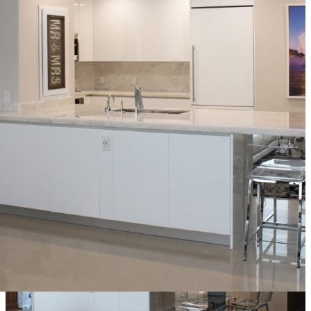
donde el diseño moderno y el estilo escandinavo son
grandes usuarios de este tipo de color. El blanco es
elegante, ayuda a ampliar espacios y a conseguir ambientes
más luminosos. En esta cocina de lujo el contraste con el
color negro y algunos elementos metálicos, contribuye
para romper el dominio del blanco aportando elegancia y
sobriedad al conjunto.