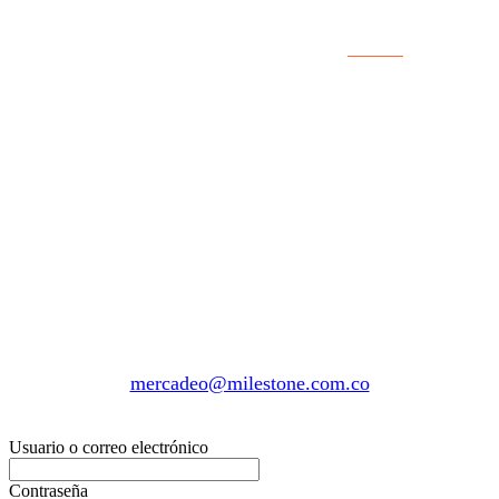
ZONA SEGURA
Debes acceder a tu cuenta para ver éste contenido.
¿Quieres ser uno de nuestros distribuidores? Escríbenos a
mercadeo@milestone.com.co
Usuario o correo electrónico
Contraseña