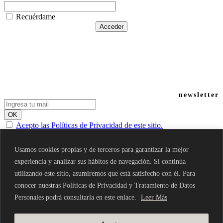
Recuérdame
newsletter
Acepto las Políticas de Privacidad de este sitio.
Nuestras redes
Usamos cookies propias y de terceros para garantizar la mejor
Nuestra política de privacidad
|
Mapa del sitio
© Milestone. Todos los derechos reservados.
experiencia y analizar sus hábitos de navegación. Si continúa
utilizando este sitio, asumiremos que está satisfecho con él. Para
conocer nuestras Políticas de Privacidad y Tratamiento de Datos
Personales podrá consultarla en este enlace.
Leer Más
Productos
Cocinas
Baños